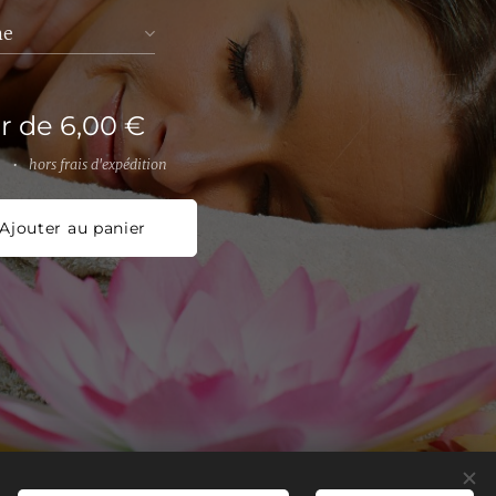
me
ir de
6,00
€
hors frais d'expédition
Ajouter au panier