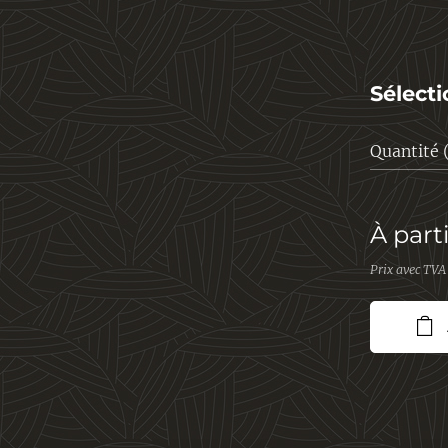
Sélecti
Quantité 
À part
Prix avec TVA