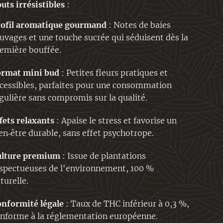
outs irrésistibles
:
rofil aromatique gourmand
: Notes de baies
uvages et une touche sucrée qui séduisent dès la
emière bouffée.
ormat mini bud
: Petites fleurs pratiques et
cessibles, parfaites pour une consommation
gulière sans compromis sur la qualité.
fets relaxants
: Apaise le stress et favorise un
en‑être durable, sans effet psychotrope.
ulture premium
: Issue de plantations
spectueuses de l'environnement, 100 %
turelle.
nformité légale
: Taux de THC inférieur à 0,3 %,
nforme à la réglementation européenne.