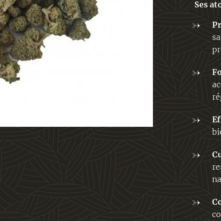
✨
Ses at
P
sa
pr
F
ac
ré
Ef
bi
C
re
na
Co
co