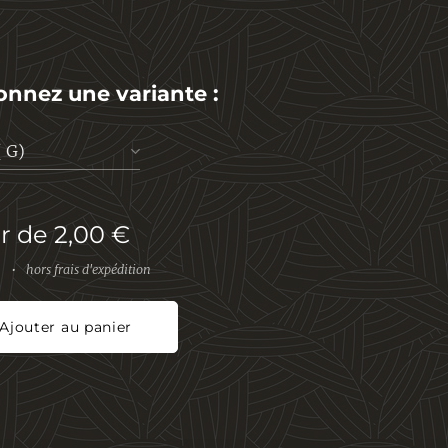
onnez une variante :
( G)
ir de
2,00
€
hors frais d'expédition
Ajouter au panier